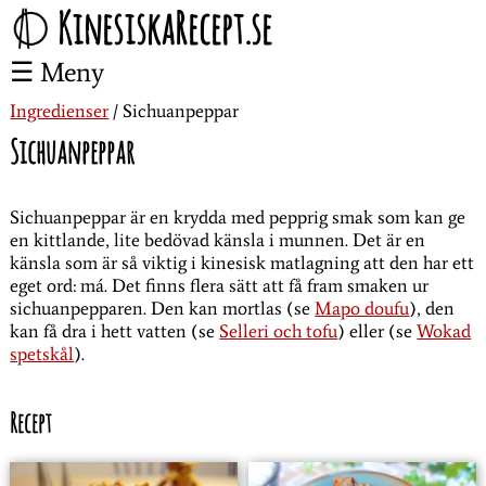
KinesiskaRecept.se
Meny
Ingredienser
Sichuanpeppar
Sichuanpeppar
Sichuanpeppar är en krydda med pepprig smak som kan ge
en kittlande, lite bedövad känsla i munnen. Det är en
känsla som är så viktig i kinesisk matlagning att den har ett
eget ord: má. Det finns flera sätt att få fram smaken ur
sichuanpepparen. Den kan mortlas (se
Mapo doufu
), den
kan få dra i hett vatten (se
Selleri och tofu
) eller (se
Wokad
spetskål
).
Recept