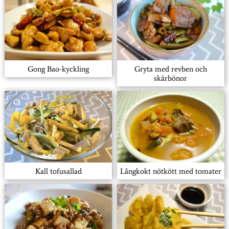
Gong Bao-kyckling
Gryta med revben och
skärbönor
Kall tofusallad
Långkokt nötkött med tomater