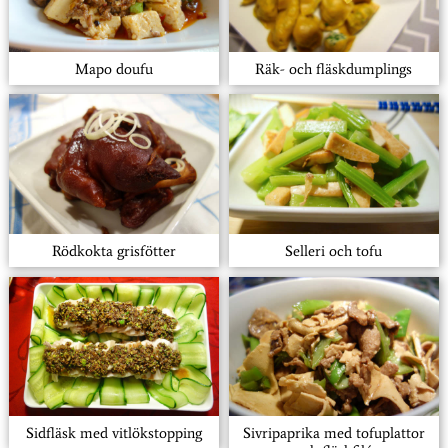
Mapo doufu
Räk- och fläskdumplings
Rödkokta grisfötter
Selleri och tofu
Sidfläsk med vitlökstopping
Sivripaprika med tofuplattor