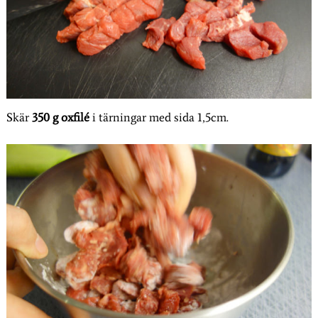
Skär
350 g oxfilé
i tärningar med sida 1,5cm.