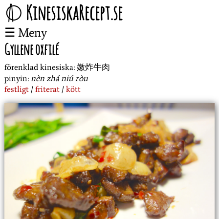
KinesiskaRecept.se
Meny
Gyllene oxfilé
förenklad kinesiska:
嫩炸牛肉
pinyin:
nèn zhá niú ròu
festligt
friterat
kött