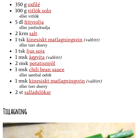
350
g
oxfilé
100
g
vitlök solo
eller vitlök
5
dl
frityrolja
eller jordnötsolja
2
krm
salt
1
tsk
kinesiskt matlagningsvin
(valfritt)
eller torr sherry
1
tsk
ljus soja
1
msk
äggvita
(valfritt)
2
msk
potatismjöl
1
msk
chili bean sauce
eller sambal oelek
1
msk
kinesiskt matlagningsvin
(valfritt)
eller torr sherry
2
st
salladslökar
Tillagning