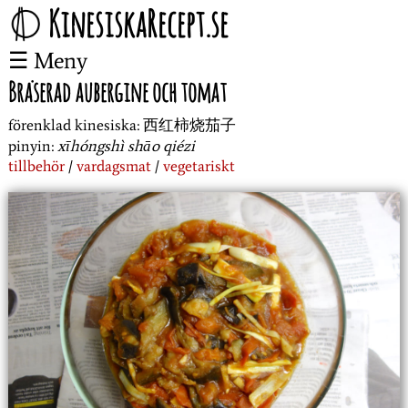
KinesiskaRecept.se
Meny
Bräserad aubergine och tomat
förenklad kinesiska:
西红柿烧茄子
pinyin:
xīhóngshì shāo qiézi
tillbehör
vardagsmat
vegetariskt