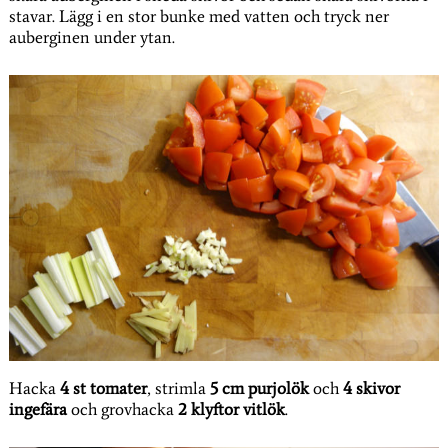
stavar. Lägg i en stor bunke med vatten och tryck ner
auberginen under ytan.
Hacka
4 st tomater
, strimla
5 cm purjolök
och
4 skivor
ingefära
och grovhacka
2 klyftor vitlök
.