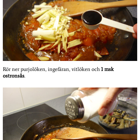
Rör ner purjolöken, ingefäran, vitlöken och
1 msk
ostronsås
.