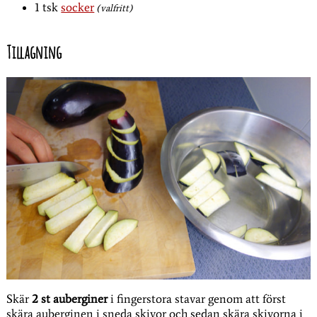
1
tsk
socker
(valfritt)
Tillagning
Skär
2 st auberginer
i fingerstora stavar genom att först
skära auberginen i sneda skivor och sedan skära skivorna i