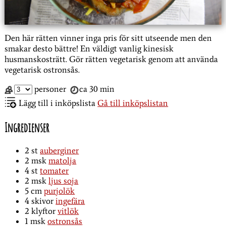
Den här rätten vinner inga pris för sitt utseende men den
smakar desto bättre! En väldigt vanlig kinesisk
husmanskosträtt. Gör rätten vegetarisk genom att använda
vegetarisk ostronsås.
personer
ca 30 min
Lägg till i inköpslista
Gå till inköpslistan
Ingredienser
2
st
auberginer
2
msk
matolja
4
st
tomater
2
msk
ljus soja
5
cm
purjolök
4
skivor
ingefära
2
klyftor
vitlök
1
msk
ostronsås